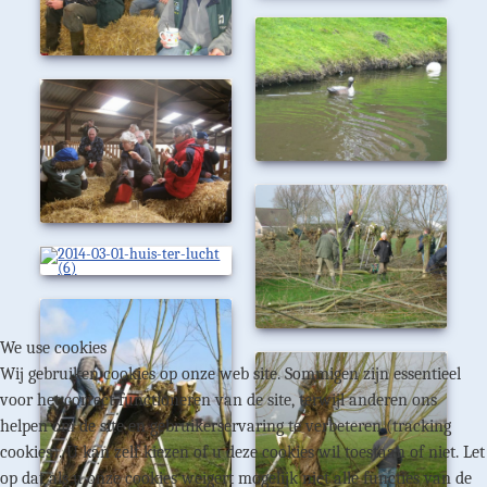
We use cookies
Wij gebruiken cookies op onze web site. Sommigen zijn essentieel
voor het correct functioneren van de site, terwijl anderen ons
helpen om de site en gebruikerservaring te verbeteren (tracking
cookies). U kan zelf kiezen of u deze cookies wil toestaan of niet. Let
op dat als u onze cookies weigert mogelijk niet alle functies van de