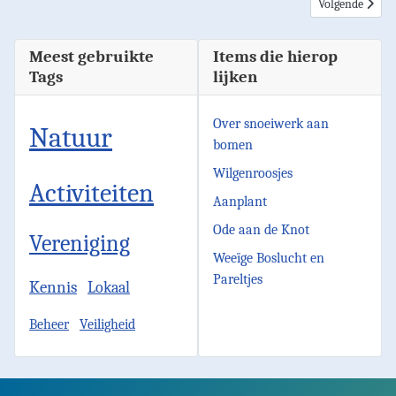
Volgende artike
Volgende
Meest gebruikte
Items die hierop
Tags
lijken
Over snoeiwerk aan
Natuur
bomen
Wilgenroosjes
Activiteiten
Aanplant
Ode aan de Knot
Vereniging
Weeïge Boslucht en
Pareltjes
Kennis
Lokaal
Beheer
Veiligheid