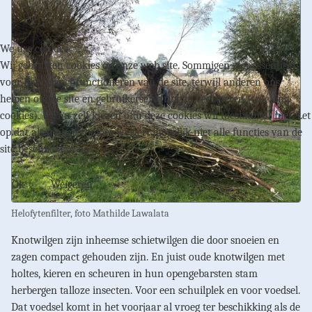
We use cookies
Wij gebruiken cookies op onze web site. Sommigen zijn essentieel
voor het correct functioneren van de site, terwijl anderen ons
helpen om de site en gebruikerservaring te verbeteren (tracking
cookies). U kan zelf kiezen of u deze cookies wil toestaan of niet. Let
op dat als u onze cookies weigert mogelijk niet alle functies van de
site beschikbaar zijn.
Ok
Weigeren
Helofytenfilter, foto Mathilde Lawalata
Knotwilgen zijn inheemse schietwilgen die door snoeien en
zagen compact gehouden zijn. En juist oude knotwilgen met
holtes, kieren en scheuren in hun opengebarsten stam
herbergen talloze insecten. Voor een schuilplek en voor voedsel.
Dat voedsel komt in het voorjaar al vroeg ter beschikking als de