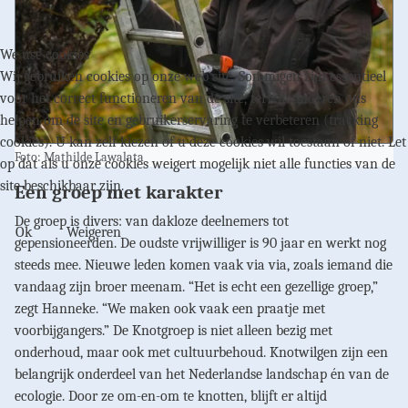
We use cookies
Wij gebruiken cookies op onze web site. Sommigen zijn essentieel
voor het correct functioneren van de site, terwijl anderen ons
helpen om de site en gebruikerservaring te verbeteren (tracking
cookies). U kan zelf kiezen of u deze cookies wil toestaan of niet. Let
Foto: Mathilde Lawalata
op dat als u onze cookies weigert mogelijk niet alle functies van de
site beschikbaar zijn.
Een groep met karakter
De groep is divers: van dakloze deelnemers tot
Ok
Weigeren
gepensioneerden. De oudste vrijwilliger is 90 jaar en werkt nog
steeds mee. Nieuwe leden komen vaak via via, zoals iemand die
vandaag zijn broer meenam. “Het is echt een gezellige groep,”
zegt Hanneke. “We maken ook vaak een praatje met
voorbijgangers.” De Knotgroep is niet alleen bezig met
onderhoud, maar ook met cultuurbehoud. Knotwilgen zijn een
belangrijk onderdeel van het Nederlandse landschap én van de
ecologie. Door ze om-en-om te knotten, blijft er altijd