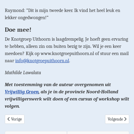
Raymond: “Dit is mijn tweede keer. Ik vind het heel leuk en
lekker ongedwongen!”
Doe mee!
De Knotgroep Uithoorn is laagdrempelig. Je hoeft geen ervaring
te hebben, alleen zin om buiten bezig te zijn. Wil je een keer
meedoen? Kijk op www.knotgroepuithoorn.nl of stuur een mail
naar
info@knotgroepuithoorn.nl
.
Mathilde Lawalata
Met toestemming van de auteur overgenomen uit
Vrijwillig Groen
, als je in de provincie Noord-Holland
vrijwilligerswerk wilt doen of een cursus of workshop wilt
volgen.
Vorig artikel: Waar een weg is, is een wilg
Volgende artik
Vorige
Volgende