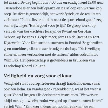
tot maart. De dag begint om 9:00 uur en eindigt rond 13:00 uur.
Tussendoor is er een koffiepauze en na afloop een warme kop
soep. De sfeer is gemoedelijk, het werk fysiek, en de resultaten
zichtbaar. “Ik doe liever dit dan naar de sportschool gaan,” zegt
een vrijwilliger. “Het is goed voor je lijf.” De groep werkt op
verzoek van boswachters Jocelyn de Kwant en Gert-Jan
Gebben, op locaties als Zijdelmeer, Fort aan de Drecht en Fort
Nigtevecht. Voor Natuurmonumenten in Botshol. Ze gebruiken
geen machines, alleen maar handgereedschap. “Dit is veiliger,
stiller en meer verbonden met de natuur.” aldus coördinator
Wim Bax. Het gereedschap is grotendeels in bruikleen van
Landschap Noord-Holland.
Veiligheid en zorg voor elkaar
Veiligheid staat voorop. Iedereen draagt handschoenen, vaak
ook een helm. En vandaag ook regenkleding, want het weer is
guur. Vooraf krijgen alle deelnemers instructies. “We werken
altijd met zijn tweeën, zodat we goed op elkaar kunnen letten,”
vertelt Wim. “Een keer tijdens het hooien, raakten we een