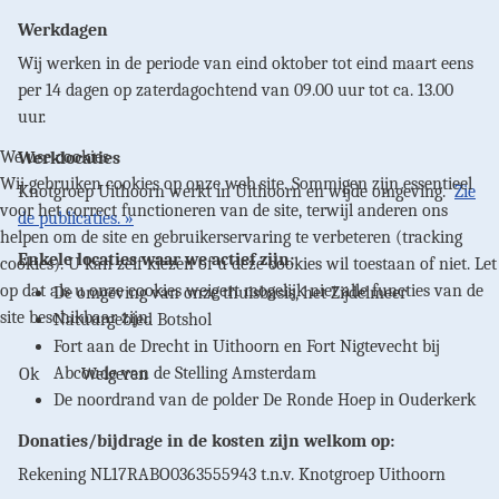
Werkdagen
Wij werken in de periode van eind oktober tot eind maart eens
per 14 dagen op zaterdagochtend van 09.00 uur tot ca. 13.00
uur.
We use cookies
Werklocaties
Wij gebruiken cookies op onze web site. Sommigen zijn essentieel
Knotgroep Uithoorn werkt in Uithoorn en wijde omgeving.
Zie
voor het correct functioneren van de site, terwijl anderen ons
de publicaties. »
helpen om de site en gebruikerservaring te verbeteren (tracking
Enkele locaties waar we actief zijn:
cookies). U kan zelf kiezen of u deze cookies wil toestaan of niet. Let
op dat als u onze cookies weigert mogelijk niet alle functies van de
De omgeving van onze thuisbasis, het Zijdelmeer
site beschikbaar zijn.
Natuurgebied Botshol
Fort aan de Drecht in Uithoorn en Fort Nigtevecht bij
Abcoude van de Stelling Amsterdam
Ok
Weigeren
De noordrand van de polder De Ronde Hoep in Ouderkerk
Donaties/bijdrage in de kosten zijn welkom op:
Rekening NL17RABO0363555943 t.n.v. Knotgroep Uithoorn