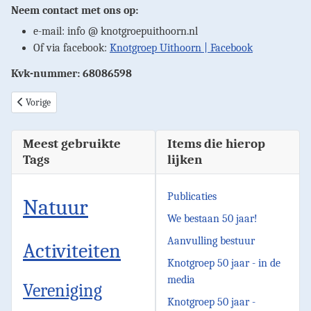
Neem contact met ons op:
e-mail: info @ knotgroepuithoorn.nl
Of via facebook:
Knotgroep Uithoorn | Facebook
Kvk-nummer: 68086598
Vorig artikel: Afspraken knotdag
Vorige
Meest gebruikte
Items die hierop
Tags
lijken
Publicaties
Natuur
We bestaan 50 jaar!
Aanvulling bestuur
Activiteiten
Knotgroep 50 jaar - in de
media
Vereniging
Knotgroep 50 jaar -