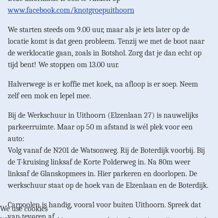
www.facebook.com/knotgroepuithoorn
We starten steeds om 9.00 uur, maar als je iets later op de
locatie komt is dat geen probleem. Tenzij we met de boot naar
de werklocatie gaan, zoals in Botshol. Zorg dat je dan echt op
tijd bent! We stoppen om 13.00 uur.
Halverwege is er koffie met koek, na afloop is er soep. Neem
zelf een mok en lepel mee.
Bij de Werkschuur in Uithoorn (Elzenlaan 27) is nauwelijks
parkeerruimte. Maar op 50 m afstand is wél plek voor een
auto:
Volg vanaf de N201 de Watsonweg. Rij de Boterdijk voorbij. Bij
de T-kruising linksaf de Korte Polderweg in. Na 80m weer
linksaf de Glanskopmees in. Hier parkeren en doorlopen. De
werkschuur staat op de hoek van de Elzenlaan en de Boterdijk.
Carpoolen is handig, vooral voor buiten Uithoorn. Spreek dat
We use cookies
van tevoren af.