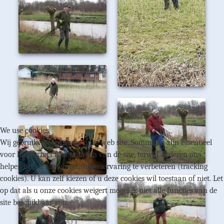
We use cookies
Wij gebruiken cookies op onze web site. Sommigen zijn essentieel
voor het correct functioneren van de site, terwijl anderen ons
helpen om de site en gebruikerservaring te verbeteren (tracking
cookies). U kan zelf kiezen of u deze cookies wil toestaan of niet. Let
op dat als u onze cookies weigert mogelijk niet alle functies van de
site beschikbaar zijn.