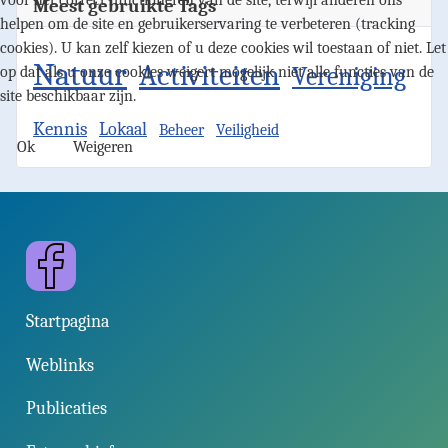
Meest gebruikte Tags
helpen om de site en gebruikerservaring te verbeteren (tracking
cookies). U kan zelf kiezen of u deze cookies wil toestaan of niet. Let
Natuur
Activiteiten
Vereniging
op dat als u onze cookies weigert mogelijk niet alle functies van de
site beschikbaar zijn.
Kennis
Lokaal
Beheer
Veiligheid
Ok
Weigeren
Facebook
Startpagina
Weblinks
Publicaties