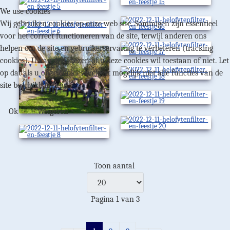
We use cookies
Wij gebruiken cookies op onze web site. Sommigen zijn essentieel
voor het correct functioneren van de site, terwijl anderen ons
helpen om de site en gebruikerservaring te verbeteren (tracking
cookies). U kan zelf kiezen of u deze cookies wil toestaan of niet. Let
op dat als u onze cookies weigert mogelijk niet alle functies van de
site beschikbaar zijn.
Ok
Weigeren
Toon aantal
Pagina 1 van 3